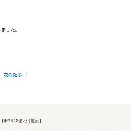
ました。
次の記事
畑2648番地 [
地図
]