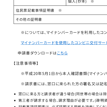
個人(抄本) ※
住民票記載事項証明書 ※
その他の証明書
※については、マイナンバーカードを利用したコ
マイナンバーカードを使用したコンビニ交付サー
申請書ダウンロードは
こちら
【注意事項等】
※平成20年5月1日から本人確認書類(マイナンバ
※請求書には、窓口に来られた方の署名又は記名
窓口に来る方と請求者が違う場合(同世帯の場合は除く
第三者が請求する場合、請求理由が必要です。(疎明資
記載事項証明書は、必ず証明する用紙を持参してくだ