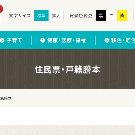
文字サイズ
標準
拡大
背景色変更
黒
白
黄
子育て
健康・医療・福祉
移住・定
住民票・戸籍謄本
戸籍謄本