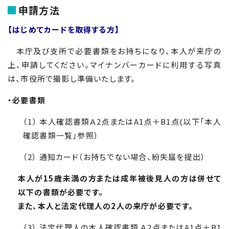
申請方法
【はじめてカードを取得する方】
本庁及び支所で必要書類をお持ちになり、本人が来庁の
上、申請してください。マイナンバーカードに利用する写真
は、市役所で撮影し準備いたします。
・必要書類
（
1
） 本人確認書類Ａ
2
点または
A1
点＋
B1
点(以下「本人
確認書類一覧」参照）
（
2
） 通知カード（お持ちでない場合、紛失届を提出）
本人が15歳未満の方または成年被後見人の方は併せて
以下の書類が必要です。
また、本人と法定代理人の2人の来庁が必要です。
（3） 法定代理人の本人確認書類 Ａ
2
点または
A1
点＋
B1