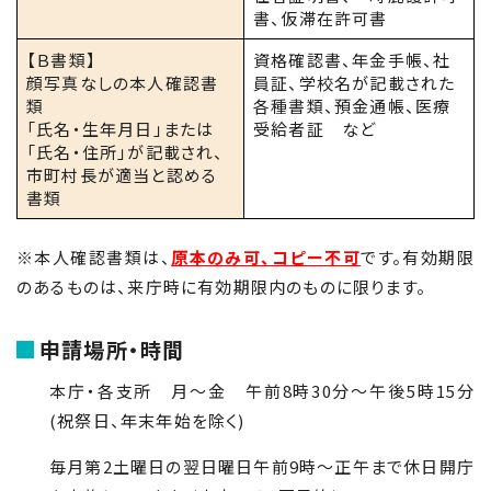
書、仮滞在許可書
【Ｂ書類】
資格確認書、年金手帳、社
顔写真なしの本人確認書
員証、学校名が記載された
類
各種書類、預金通帳、医療
「氏名・生年月日」または
受給者証 など
「氏名・住所」が記載され、
市町村長が適当と認める
書類
※本人確認書類は、
原本のみ可、コピー不可
です。有効期限
のあるものは、来庁時に有効期限内のものに限ります。
申請場所・時間
本庁・各支所 月～金 午前8時30分～午後5時15分
(祝祭日、年末年始を除く)
毎月第
2
土曜日の翌日曜日午前
9
時～正午まで休日開庁