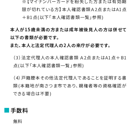
※【マイナンバーカードを紛失した方または有効期
限が切れている方】本人確認書類Ａ
2
点または
A1
点
＋
B1
点(以下「本人確認書類一覧」参照)
本人が15歳未満の方または成年被後見人の方は併せて
以下の書類が必要です。
また、本人と法定代理人の2人の来庁が必要です。
（
3
）法定代理人の本人確認書類 Ａ
2
点または
A1
点＋
B1
点(以下「本人確認書類一覧」参照)
（
4
）戸籍謄本その他法定代理人であることを証明する書
類(本籍地が南さつま市であり、親権者等の資格確認が
できる場合は不要)
手数料
無料