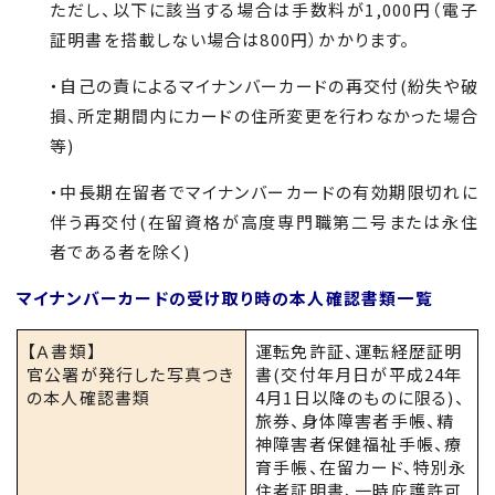
ただし、以下に該当する場合は手数料が
1,000
円（電子
証明書を搭載しない場合は
800
円）かかります。
・自己の責によるマイナンバーカードの再交付(紛失や破
損、所定期間内にカードの住所変更を行わなかった場合
等)
・中長期在留者でマイナンバーカードの有効期限切れに
伴う再交付(在留資格が高度専門職第二号または永住
者である者を除く)
マイナンバーカードの受け取り時の本人確認書類一覧
【Ａ書類】
運転免許証、運転経歴証明
官公署が発行した写真つき
書(交付年月日が平成24年
の本人確認書類
4月1日以降のものに限る)、
旅券、身体障害者手帳、精
神障害者保健福祉手帳、療
育手帳、在留カード、特別永
住者証明書、一時庇護許可