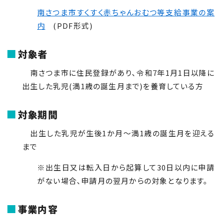
南さつま市すくすく赤ちゃんおむつ等支給事業の案
内
(PDF形式)
対象者
南さつま市に住民登録があり、令和7年1月1日以降に
出生した乳児(満1歳の誕生月まで)を養育している方
対象期間
出生した乳児が生後1か月～満1歳の誕生月を迎える
まで
※出生日又は転入日から起算して
30
日以内に申請
がない場合、申請月の翌月からの対象となります。
事業内容