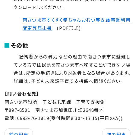
ウンロードしてください。
南さつま市すくすく赤ちゃんおむつ等支給事業利用
変更等届出書
(PDF形式)
その他
配偶者からの暴力などの理由で南さつま市に避難し
ている方で住民票を南さつま市へ移すことができない場
合は、所定の手続きにより対象者となる場合があります。
詳細は、子ども未来課子育て支援係へ相談ください。
【問い合わせ先】
南さつま市役所 子ども未来課 子育て支援係
〒
897-8501
南さつま市加世田川畑2648番地
電話：
0993-76-1819
(受付時間
8
:
30
～
17
:
15
(平日のみ))
前の記事
次の記事