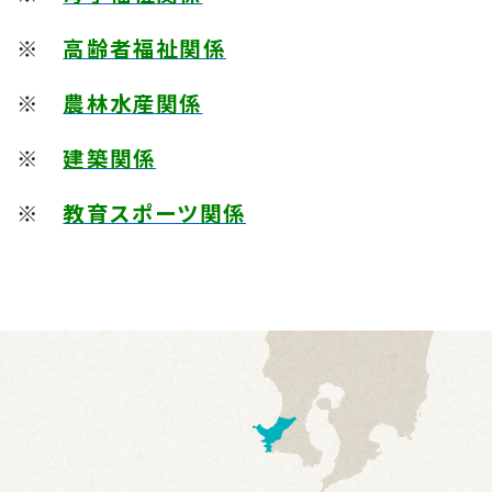
※
高齢者福祉関係
※
農林水産関係
※
建築関係
※
教育スポーツ関係