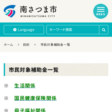
MENU
南さつま市
Language
ホーム
目的
市民対象補助金一覧
市民対象補助金一覧
※
生活関係
※
国民健康保険関係
※
母子福祉関係