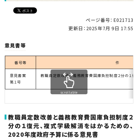
ページ番号：E021713
更新日：
2025年7月 9日 17:55
意見書等
番号等
件
意見書案
教職員定数改善と義務教育費国庫負担制度２分の１復元
第１号
scrollable
教職員定数改善と義務教育費国庫負担制度２
分の１復元、複式学級解消をはかるための、
2020年度政府予算に係る意見書