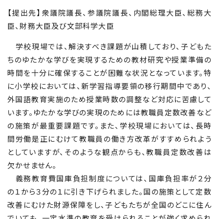
【提出先】衆議院議長、参議院議長、内閣総理大臣、総務大
臣、財務大臣及び文部科学大臣
学校現場では、解決すべき課題が山積しており、子どもた
ちのゆたかな学びを実現するための教材研究や授業準備の
時間を十分に確保することが困難な状況となっています。特
に小学校においては、新学習指導要領の移行期間中であり、
外国語教育実施のため授業時数の調整など対応に苦慮して
います。ゆたかな学びの実現のためには教職員定数改善など
の施策が最重要課題です。また、学校現場においては、長時
間労働是正にむけて教職員の働き方改革がすすめられよう
としていますが、そのような観点からも、教職員定数改善は
欠かせません。
義務教育費国庫負担制度については、国庫負担率が２分
の１から３分の１に引き下げられました。国の施策として定数
改善にむけた財源保障をし、子どもたちが全国のどこに住ん
でいても、一定水準の教育を受けられることが強く求められ