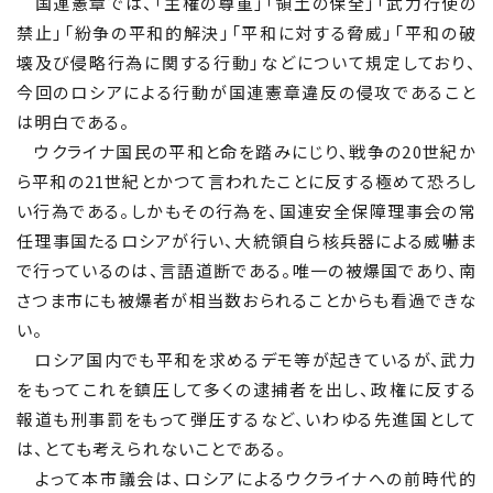
国連憲章では、「主権の尊重」「領土の保全」「武力行使の
禁止」「紛争の平和的解決」「平和に対する脅威」「平和の破
壊及び侵略行為に関する行動」などについて規定しており、
今回のロシアによる行動が国連憲章違反の侵攻であること
は明白である。
ウクライナ国民の平和と命を踏みにじり、戦争の20世紀か
ら平和の21世紀とかつて言われたことに反する極めて恐ろし
い行為である。しかもその行為を、国連安全保障理事会の常
任理事国たるロシアが行い、大統領自ら核兵器による威嚇ま
で行っているのは、言語道断である。唯一の被爆国であり、南
さつま市にも被爆者が相当数おられることからも看過できな
い。
ロシア国内でも平和を求めるデモ等が起きているが、武力
をもってこれを鎮圧して多くの逮捕者を出し、政権に反する
報道も刑事罰をもって弾圧するなど、いわゆる先進国として
は、とても考えられないことである。
よって本市議会は、ロシアによるウクライナへの前時代的