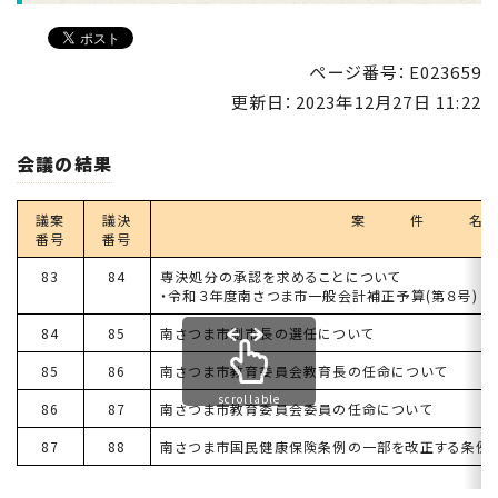
ページ番号：E023659
更新日：
2023年12月27日 11:22
会議の結果
議案
議決
案 件 名
番号
番号
83
84
専決処分の承認を求めることについて
・令和３年度南さつま市一般会計補正予算(第８号)
84
85
南さつま市副市長の選任について
85
86
南さつま市教育委員会教育長の任命について
scrollable
86
87
南さつま市教育委員会委員の任命について
87
88
南さつま市国民健康保険条例の一部を改正する条例