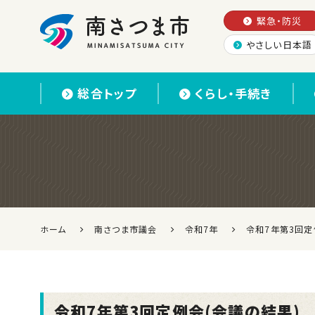
緊急・防災
やさしい日本語
南さつま市
総合トップ
くらし・手続き
ホーム
南さつま市議会
令和7年
令和7年第3回定
令和7年第3回定例会(会議の結果)