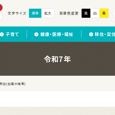
文字サイズ
標準
拡大
背景色変更
黒
白
黄
子育て
健康・医療・福祉
移住・定
令和7年
例会(会議の結果)