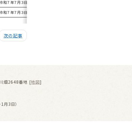
令和７年７月３日
原案可決
令和７年７月３日
原案可決
次の記事
畑2648番地 [
地図
]
1月3日）