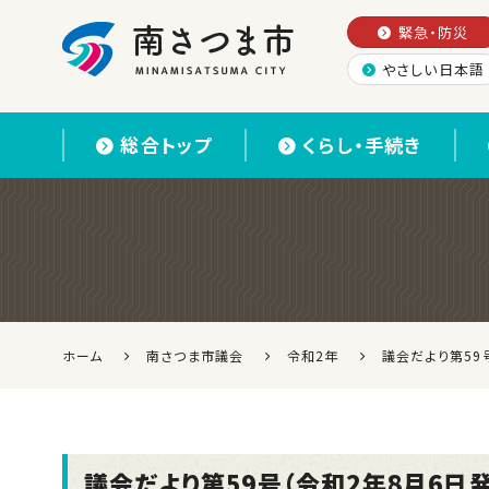
緊急・防災
やさしい日本語
南さつま市
総合トップ
くらし・手続き
ホーム
南さつま市議会
令和2年
議会だより第59
議会だより第59号（令和2年8月6日