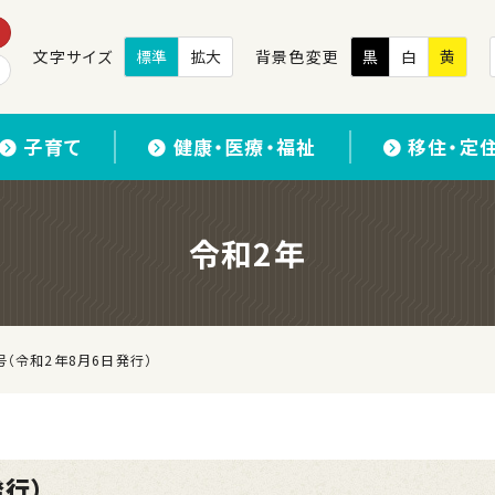
文字サイズ
標準
拡大
背景色変更
黒
白
黄
子育て
健康・医療・福祉
移住・定
令和2年
号（令和2年8月6日発行）
発行）