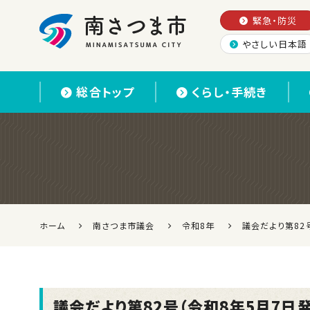
緊急・防災
やさしい日本語
南さつま市
総合トップ
くらし・手続き
ホーム
南さつま市議会
令和8年
議会だより第82
議会だより第82号（令和8年5月7日