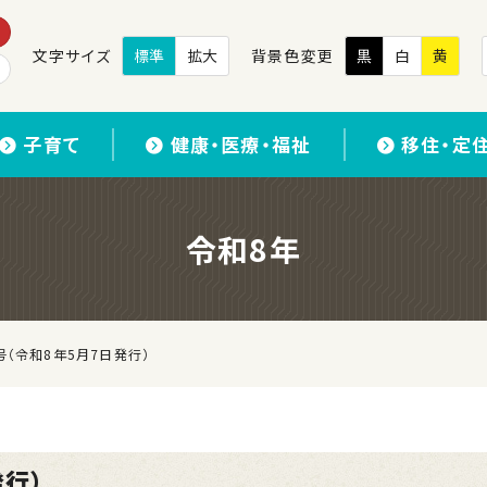
文字サイズ
標準
拡大
背景色変更
黒
白
黄
子育て
健康・医療・福祉
移住・定
令和8年
号（令和8年5月7日発行）
発行）