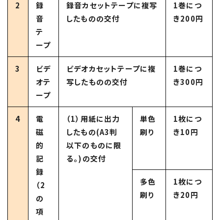
2
録
録音カセットテープに複写
1巻につ
音
したものの交付
き200円
テ
ープ
3
ビデ
ビデオカセットテープに複
1巻につ
オテ
写したものの交付
き300円
ープ
4
電
（1）用紙に出力
単色
1枚につ
磁
したもの(A3判
刷り
き10円
的
以下のものに限
記
る。)の交付
録
多色
1枚につ
（2
刷り
き20円
の
項