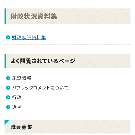
2026.02.19
南さつま市新型インフルエンザ等対策行動計画を改定
財政状況資料集
しました。(令和8年2月)
2025.12.12
財政状況資料集
南さつま市任期付職員(弁護士)採用試験案内 ※随
時募集※
2025.11.16
よく閲覧されているページ
南さつま市議会議員選挙及び南さつま市長選挙(令和
7年11月16日 21時50分現在)
施設情報
2025.09.10
パブリックコメントについて
地方創生応援税制(企業版ふるさと納税)～令和7年台
行政
風12号被災に伴う復旧・復興支援のお願い～
選挙
職員募集