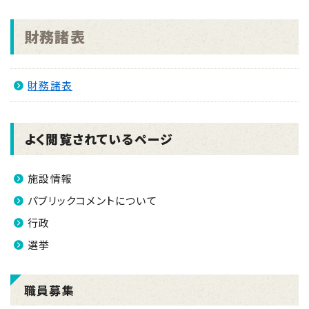
2026.02.19
南さつま市新型インフルエンザ等対策行動計画を改定
財務諸表
しました。(令和8年2月)
2025.12.12
財務諸表
南さつま市任期付職員(弁護士)採用試験案内 ※随
時募集※
2025.11.16
よく閲覧されているページ
南さつま市議会議員選挙及び南さつま市長選挙(令和
7年11月16日 21時50分現在)
施設情報
2025.09.10
パブリックコメントについて
地方創生応援税制(企業版ふるさと納税)～令和7年台
行政
風12号被災に伴う復旧・復興支援のお願い～
選挙
職員募集