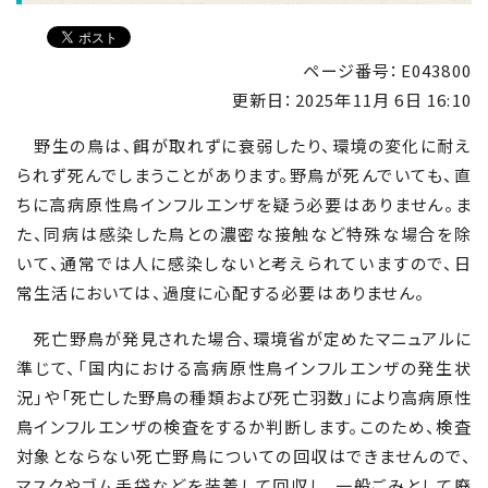
ページ番号：E043800
更新日：
2025年11月 6日 16:10
野生の鳥は、餌が取れずに衰弱したり、環境の変化に耐え
られず死んでしまうことがあります。野鳥が死んでいても、直
ちに高病原性鳥インフルエンザを疑う必要はありません。ま
た、同病は感染した鳥との濃密な接触など特殊な場合を除
いて、通常では人に感染しないと考えられていますので、日
常生活においては、過度に心配する必要はありません。
死亡野鳥が発見された場合、環境省が定めたマニュアルに
準じて、「国内における高病原性鳥インフルエンザの発生状
況」や「死亡した野鳥の種類および死亡羽数」により高病原性
鳥インフルエンザの検査をするか判断します。このため、検査
対象とならない死亡野鳥についての回収はできませんので、
マスクやゴム手袋などを装着して回収し、一般ごみとして廃