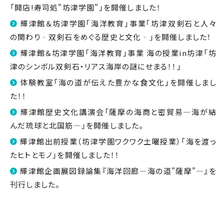
「開店!寿司処"坊津学園"」を開催しました！
輝津館＆坊津学園｢海洋教育｣事業｢坊津双剣石と人々
の関わり‐双剣石をめぐる歴史と文化‐｣を開催しました！
輝津館＆坊津学園「海洋教育」事業 海の授業in坊津「坊
津のシンボル双剣石・リアス海岸の謎にせまる！！」
体験教室「海の道が伝えた豊かな食文化」を開催しまし
た！！
輝津館歴史文化講演会「薩摩の海商と密貿易―海が結
んだ琉球と北国筋―」を開催しました。
輝津館出前授業（坊津学園ワクワク土曜授業）「海を渡っ
たヒトとモノ」を開催しました！！
輝津館企画展図録論集『海洋回廊―海の道"薩摩"―』を
刊行しました。