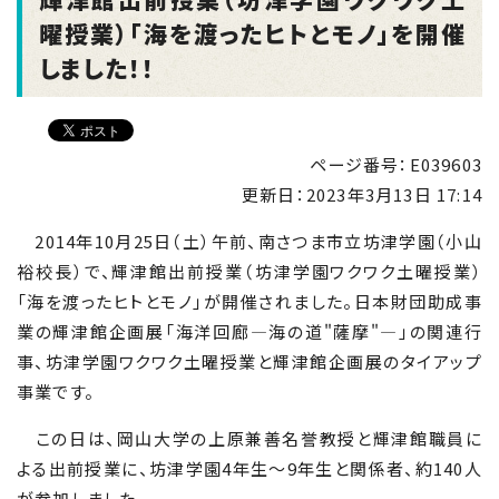
曜授業）「海を渡ったヒトとモノ」を開催
しました！！
ページ番号：E039603
更新日：
2023年3月13日 17:14
2014年10月25日（土）午前、南さつま市立坊津学園（小山
裕校長）で、輝津館出前授業（坊津学園ワクワク土曜授業）
「海を渡ったヒトとモノ」が開催されました。日本財団助成事
業の輝津館企画展「海洋回廊―海の道"薩摩"―」の関連行
事、坊津学園ワクワク土曜授業と輝津館企画展のタイアップ
事業です。
この日は、岡山大学の上原兼善名誉教授と輝津館職員に
よる出前授業に、坊津学園4年生〜9年生と関係者、約140人
が参加しました。