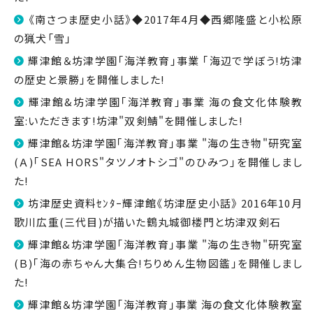
《南さつま歴史小話》◆2017年4月◆西郷隆盛と小松原
の猟犬「雪」
輝津館＆坊津学園｢海洋教育｣事業 ｢海辺で学ぼう!坊津
の歴史と景勝｣を開催しました!
輝津館&坊津学園｢海洋教育｣事業 海の食文化体験教
室:いただきます!坊津"双剣鯖"を開催しました!
輝津館&坊津学園｢海洋教育｣事業 "海の生き物"研究室
(Ａ)｢SEA HORS"タツノオトシゴ"のひみつ｣を開催しまし
た!
坊津歴史資料ｾﾝﾀｰ輝津館《坊津歴史小話》 2016年10月
歌川広重(三代目)が描いた鶴丸城御楼門と坊津双剣石
輝津館&坊津学園「海洋教育」事業 "海の生き物"研究室
(Ｂ)｢海の赤ちゃん大集合!ちりめん生物図鑑｣を開催しまし
た!
輝津館＆坊津学園「海洋教育」事業 海の食文化体験教室