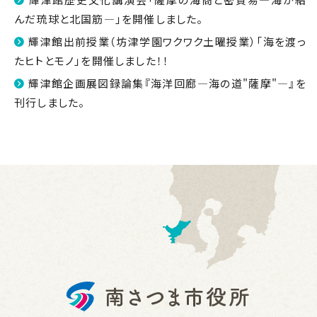
んだ琉球と北国筋―」を開催しました。
輝津館出前授業（坊津学園ワクワク土曜授業）「海を渡っ
たヒトとモノ」を開催しました！！
輝津館企画展図録論集『海洋回廊―海の道"薩摩"―』を
刊行しました。