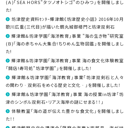
(Ａ)｢SEA HORS"タツノオトシゴ"のひみつ｣を開催しまし
た!
坊津歴史資料ｾﾝﾀｰ輝津館《坊津歴史小話》 2016年10月
歌川広重(三代目)が描いた鶴丸城御楼門と坊津双剣石
輝津館&坊津学園「海洋教育」事業 "海の生き物"研究室
(Ｂ)｢海の赤ちゃん大集合!ちりめん生物図鑑｣を開催しまし
た!
輝津館＆坊津学園「海洋教育」事業 海の食文化体験教室
「開店!寿司処"坊津学園"」を開催しました！
輝津館＆坊津学園｢海洋教育｣事業｢坊津双剣石と人々
の関わり‐双剣石をめぐる歴史と文化‐｣を開催しました！
輝津館＆坊津学園「海洋教育」事業 海の授業in坊津「坊
津のシンボル双剣石・リアス海岸の謎にせまる！！」
体験教室「海の道が伝えた豊かな食文化」を開催しまし
た！！
輝津館歴史文化講演会「薩摩の海商と密貿易―海が結