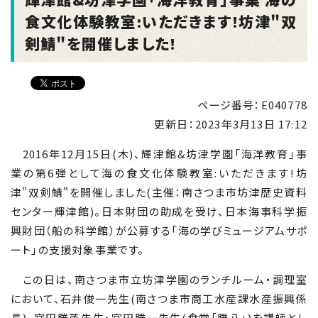
食文化体験教室:いただきます!坊津"双
剣鯖"を開催しました!
ページ番号：E040778
更新日：
2023年3月13日 17:12
2016年12月15日(木)、輝津館&坊津学園「海洋教育」事
業の第6弾として海の食文化体験教室:いただきます!坊
津"双剣鯖"を開催しました(主催：南さつま市坊津歴史資料
センター輝津館)。日本財団の助成を受け、日本海事科学振
興財団（船の科学館）が公募する「海の学びミュージアムサポ
ート」の支援対象事業です。
この日は、南さつま市立坊津学園のランチルーム・調理室
において、石井俊一先生(南さつま市商工水産課水産振興係
長)、宮田勝英先生・宮田勝一先生(食堂「勝八」)を講師とし