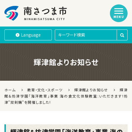
MENU
南さつま市
Language
輝津館よりお知らせ
ホーム
教育・文化・スポーツ
輝津館よりお知らせ
輝津
館&坊津学園｢海洋教育｣事業 海の食文化体験教室:いただきます!坊
津"双剣鯖"を開催しました!
輝津館&坊津学園｢海洋教育｣事業 海の