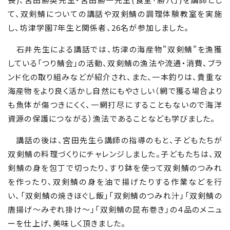
て、双剣鯖についての講話や双剣鯖の調理体験教室を実施
し、坊津学園7年生と関係者、26名が参加しました。
石井先生による講話では、坊津の海産物"双剣鯖"を漁獲
している「つり鯖会」の活動、双剣鯖の漁法や流通・消費、ブラ
ンド化の取り組みなどが紹介され、また、一本釣りは、貴重な
海産物をより良く活かし自然にもやさしい（網で獲る場合より
も魚体が傷つきにくく、一網打尽にすることもないので海洋
資源の保護につながる）漁法であることなども学びました。
講話の後は、宮田先生ら講師の指導のもと、子どもたちが
双剣鯖の料理づくりにチャレンジしました。子どもたちは、双
剣鯖の身を包丁で切ったり、すり鉢を使って双剣鯖のつみれ
を作ったり、双剣鯖の身を油で揚げたりする作業などを行
い、「双剣鯖の焼きほぐし飯」「双剣鯖のつみれ汁」「双剣鯖の
唐揚げ～みぞれ掛け～」「双剣鯖の昆布巻き」の４品のメニュ
ーを仕上げ、美味しく頂きました。