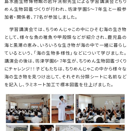
島水圏生物博物館の岩坪洸樹先生による学習講演会とちり
めん生物図鑑づくりが行われ、坊津学園5～7年生と一般参
加者・関係者、77名が参加しました。
学習講演会では、ちりめんじゃこの中にひそむ海の生き物
として、様々な魚の稚魚や甲殻類などが紹介され、鹿児島の
海と黒潮の恵み、いろいろな生き物が海の中で一緒に暮らし
ているという、「海の生物多様性」などについて学びました。
講演会の後は、坊津学園6・7年生が、ちりめん生物図鑑づくり
にチャレンジ！！子どもたちは、ちりめんじゃこの中から様々な
海の生き物を見つけ出して、それぞれ分類シートに名前など
を記入し、ラミネート加工で標本図鑑を仕上げました。