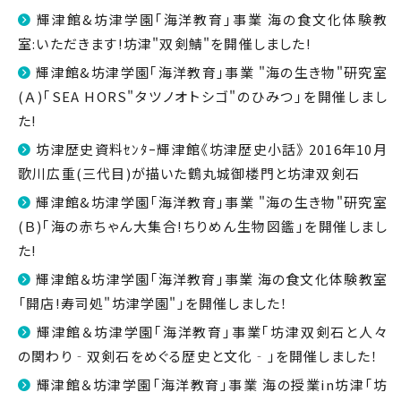
輝津館&坊津学園｢海洋教育｣事業 海の食文化体験教
室:いただきます!坊津"双剣鯖"を開催しました!
輝津館&坊津学園｢海洋教育｣事業 "海の生き物"研究室
(Ａ)｢SEA HORS"タツノオトシゴ"のひみつ｣を開催しまし
た!
坊津歴史資料ｾﾝﾀｰ輝津館《坊津歴史小話》 2016年10月
歌川広重(三代目)が描いた鶴丸城御楼門と坊津双剣石
輝津館&坊津学園「海洋教育」事業 "海の生き物"研究室
(Ｂ)｢海の赤ちゃん大集合!ちりめん生物図鑑｣を開催しまし
た!
輝津館＆坊津学園「海洋教育」事業 海の食文化体験教室
「開店!寿司処"坊津学園"」を開催しました！
輝津館＆坊津学園｢海洋教育｣事業｢坊津双剣石と人々
の関わり‐双剣石をめぐる歴史と文化‐｣を開催しました！
輝津館＆坊津学園「海洋教育」事業 海の授業in坊津「坊