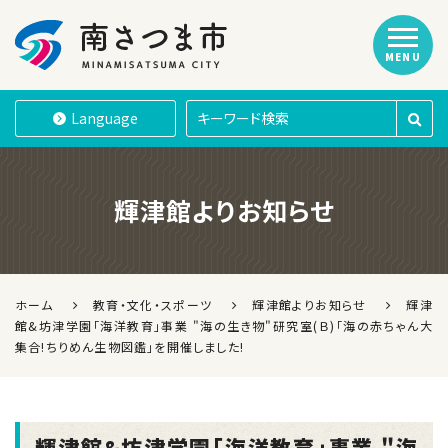
MENU
南さつま市
Language
輝津館よりお知らせ
ホーム
教育・文化・スポーツ
輝津館よりお知らせ
輝津
館&坊津学園「海洋教育」事業 "海の生き物"研究室(Ｂ)｢海の赤ちゃん大
集合!ちりめん生物図鑑｣を開催しました!
輝津館&坊津学園「海洋教育」事業 "海