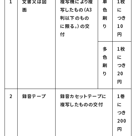
1
文書又は図
複写機により複
単
1枚
画
写したもの（A3
色
に
判以下のもの
刷
つき
に限る。）の交
り
10
付
円
多
1枚
色
に
刷
つき
り
20
円
2
録音テープ
録音カセットテープに
1巻
複写したものの交付
に
つき
200
円