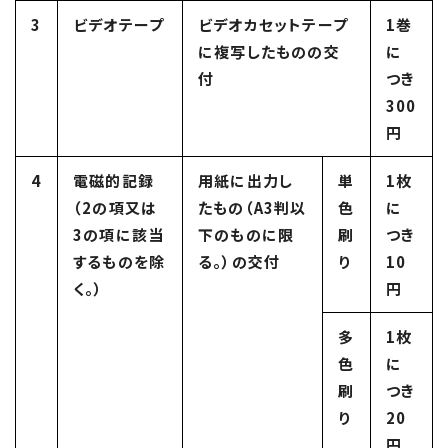
3
ビデオテープ
ビデオカセットテープ
1巻
に複写したものの交
に
付
つき
300
円
4
電磁的記録
用紙に出力し
単
1枚
（2の項又は
たもの（A3判以
色
に
3の項に該当
下のものに限
刷
つき
するものを除
る。）の交付
り
10
く。）
円
多
1枚
色
に
刷
つき
り
20
円