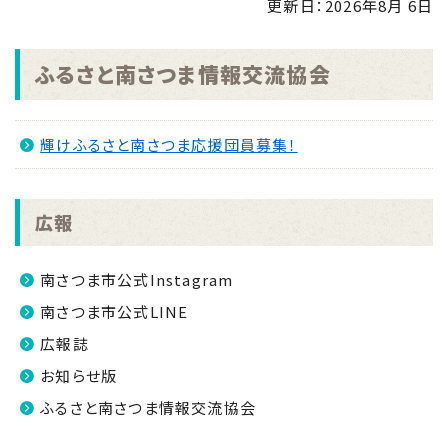
更新日：
2026年8月 6日
2025.10.15
令和7年度版「統計みなみさつま」
ふるさと南さつま情報交流協会
2024.10.15
令和6年度版「統計みなみさつま」
輝けふるさと南さつま応援団員募集！
2023.11.10
オープンデータの取組みについて
広報
2022.11.22
令和４年度版「統計みなみさつま」
南さつま市公式Instagram
南さつま市公式LINE
広報誌
お知らせ版
ふるさと南さつま情報交流協会