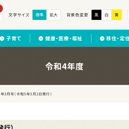
文字サイズ
標準
拡大
背景色変更
黒
白
黄
子育て
健康・医療・福祉
移住・定
令和4年度
年3月号（令和5年3月2日発行）
発行）