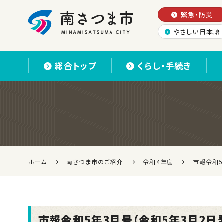
緊急・防災
やさしい日本語
南さつま市
総合トップ
くらし・手続き
ホーム
南さつま市のご紹介
令和4年度
市報令和5
市報令和5年3月号（令和5年3月2日