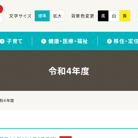
文字サイズ
標準
拡大
背景色変更
黒
白
黄
子育て
健康・医療・福祉
移住・定
令和4年度
和4年度