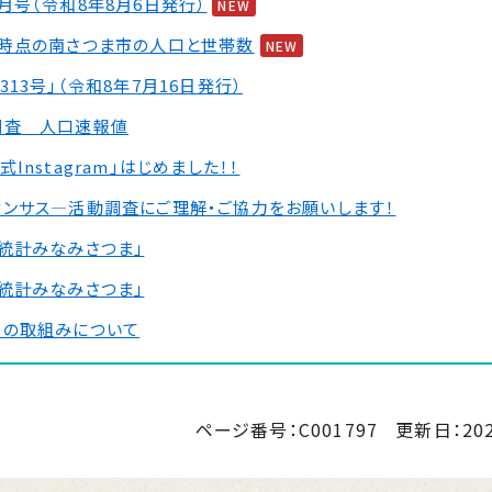
月号（令和8年8月6日発行）
NEW
末時点の南さつま市の人口と世帯数
NEW
313号」（令和8年7月16日発行）
調査 人口速報値
Instagram」はじめました！！
センサス―活動調査にご理解・ご協力をお願いします！
統計みなみさつま」
統計みなみさつま」
タの取組みについて
「統計みなみさつま」
ページ番号：C001797
更新日：
20