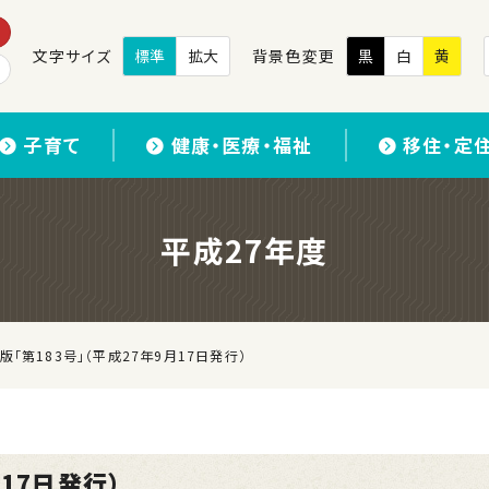
文字サイズ
標準
拡大
背景色変更
黒
白
黄
子育て
健康・医療・福祉
移住・定
平成27年度
版「第183号」（平成27年9月17日発行）
17日発行）