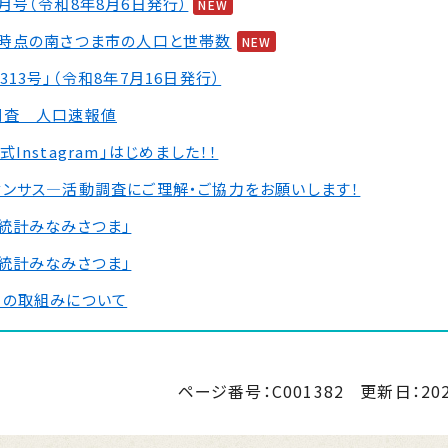
月号（令和8年8月6日発行）
NEW
末時点の南さつま市の人口と世帯数
NEW
313号」（令和8年7月16日発行）
調査 人口速報値
Instagram」はじめました！！
センサス―活動調査にご理解・ご協力をお願いします！
統計みなみさつま」
統計みなみさつま」
タの取組みについて
「統計みなみさつま」
ページ番号：C001382
更新日：
20