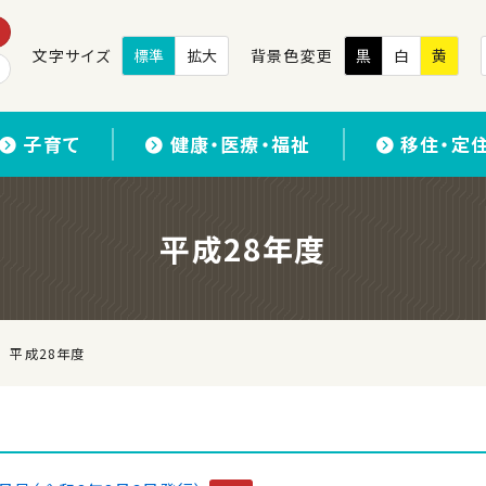
文字サイズ
標準
拡大
背景色変更
黒
白
黄
子育て
健康・医療・福祉
移住・定
平成28年度
平成28年度