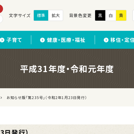
文字サイズ
標準
拡大
背景色変更
黒
白
黄
子育て
健康・医療・福祉
移住・定
平成31年度・令和元年度
お知らせ版「第235号」（令和2年1月23日発行）
23日発行）