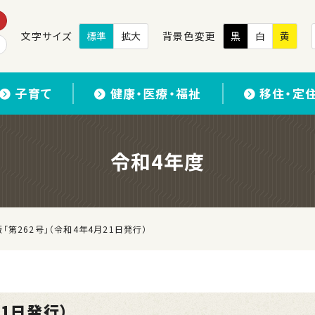
文字サイズ
標準
拡大
背景色変更
黒
白
黄
子育て
健康・医療・福祉
移住・定
令和4年度
「第262号」（令和4年4月21日発行）
21日発行）