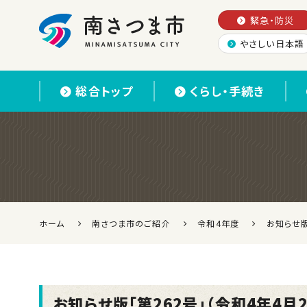
緊急・防災
やさしい日本語
南さつま市
総合トップ
くらし・手続き
ホーム
南さつま市のご紹介
令和4年度
お知らせ版
お知らせ版「第262号」（令和4年4月