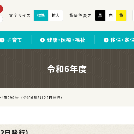
文字サイズ
標準
拡大
背景色変更
黒
白
黄
子育て
健康・医療・福祉
移住・定
令和6年度
「第290号」（令和6年8月22日発行）
22日発行）