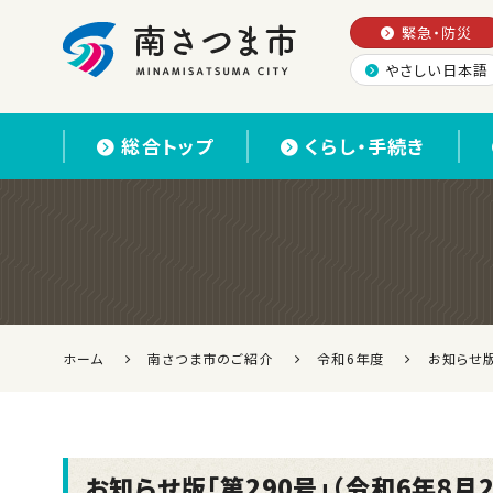
緊急・防災
やさしい日本語
南さつま市
総合トップ
くらし・手続き
ホーム
南さつま市のご紹介
令和6年度
お知らせ版
お知らせ版「第290号」（令和6年8月