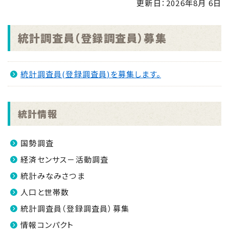
更新日：
2026年8月 6日
2025.10.15
令和7年度版「統計みなみさつま」
統計調査員（登録調査員）募集
2024.10.15
令和6年度版「統計みなみさつま」
統計調査員(登録調査員)を募集します。
2023.11.10
オープンデータの取組みについて
統計情報
2022.11.22
令和４年度版「統計みなみさつま」
国勢調査
経済センサス－活動調査
統計みなみさつま
人口と世帯数
統計調査員（登録調査員）募集
情報コンパクト