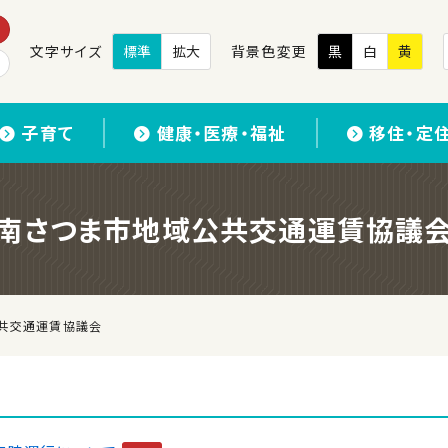
文字サイズ
標準
拡大
背景色変更
黒
白
黄
子育て
健康・医療・福祉
移住・定
南さつま市地域公共交通運賃協議
共交通運賃協議会