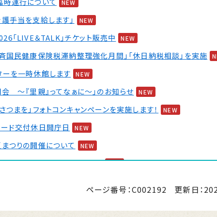
臨時運行について
NEW
介護手当を支給します」
NEW
2026「LIVE＆TALK」チケット販売中
NEW
一斉国民健康保険税滞納整理強化月間」「休日納税相談」を実施
ターを一時休館します
NEW
会 ～『里親』ってなぁに～」のお知らせ
NEW
さつまを」フォトコンキャンペーンを実施します！
NEW
カード交付休日開庁日
NEW
夏まつりの開催について
NEW
 婚活イベント2026 第2弾
NEW
ページ番号：C002192
更新日：
20