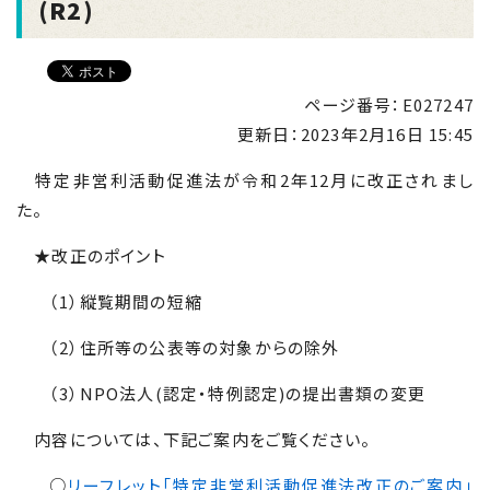
(R2)
ページ番号：E027247
更新日：
2023年2月16日 15:45
特定非営利活動促進法が令和
2
年
12
月に改正されまし
た。
★改正のポイント
（
1
）縦覧期間の短縮
（
2
）住所等の公表等の対象からの除外
（
3
）
NPO
法人(認定・特例認定)の提出書類の変更
内容については、下記ご案内をご覧ください。
○
リーフレット「特定非営利活動促進法改正のご案内」