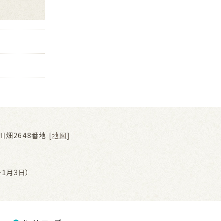
畑2648番地 [
地図
]
1月3日）