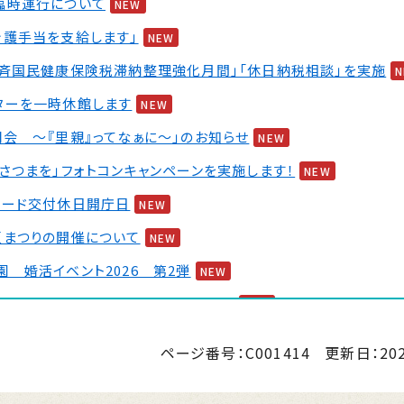
臨時運行について
NEW
介護手当を支給します」
NEW
一斉国民健康保険税滞納整理強化月間」「休日納税相談」を実施
ターを一時休館します
NEW
会 ～『里親』ってなぁに～」のお知らせ
NEW
さつまを」フォトコンキャンペーンを実施します！
NEW
カード交付休日開庁日
NEW
夏まつりの開催について
NEW
 婚活イベント2026 第2弾
NEW
本地震」被災者に対する義援金を募集中
NEW
ページ番号：C001414
更新日：
20