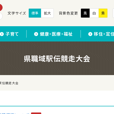
文字サイズ
標準
拡大
背景色変更
黒
白
黄
子育て
健康・医療・福祉
移住・定
県職域駅伝競走大会
駅伝競走大会