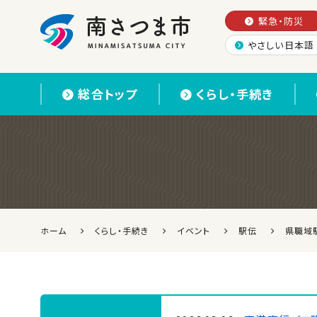
緊急・防災
やさしい日本語
南さつま市
総合トップ
くらし・手続き
ホーム
くらし・手続き
イベント
駅伝
県職域