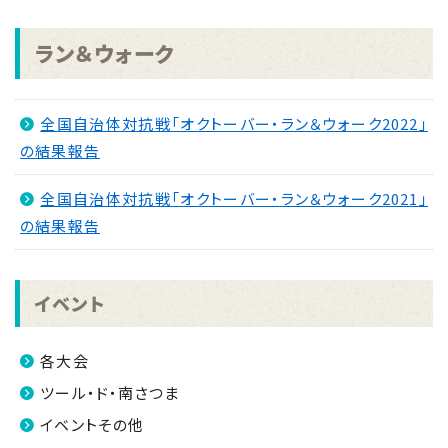
2026.08.04
ラン＆ウォーク
「手のひらで南さつまを」フォトコンキャンペーンを実
施します！
NEW
全国自治体対抗戦「オクトーバー・ラン＆ウォーク2022」
2026.07.31
の結果報告
マイナンバーカード交付休日開庁日
NEW
2026.07.30
全国自治体対抗戦「オクトーバー・ラン＆ウォーク2021」
金峰ふるさと夏まつりの開催について
NEW
の結果報告
2026.07.30
吹上浜海浜公園 婚活イベント2026 第2弾
NEW
イベント
各大会
ツール・ド・南さつま
イベントその他