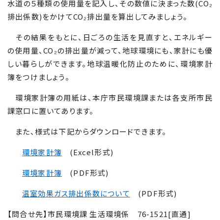
水道の５種類の使用量を記入し、その数値に決まった数
(
CO₂
排出係数
)
をかけてCO₂排出量を算出してみましょう。
その結果をもとに、日ごろの生活を見直すと、エネルギー
の使用量、
CO
₂の排出量が減って、地球環境にも、家計にも優
しい暮らしができます。地球温暖化防止のために、環境家計
簿をつけましょう。
環境家計簿の用紙は、本庁市民環境課または各支所市民
課窓口に置いてあります。
また、様式は下記からダウンロードできます。
環境家計簿
(Excel形式)
環境家計簿
(PDF形式)
温室効果ガス排出係数について
(PDF形式)
【問合せ先】市民環境課 生活環境係
76-1521[
直通
]