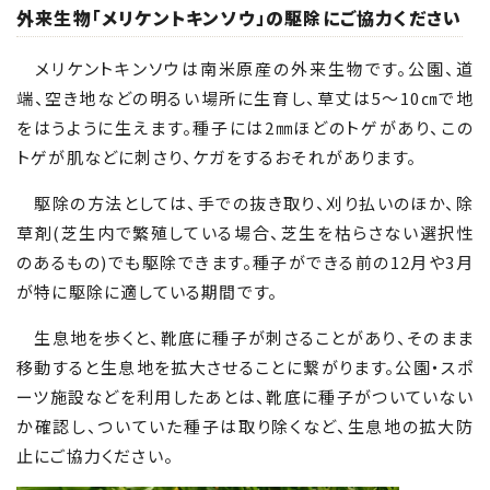
外来生物「メリケントキンソウ」の駆除にご協力ください
メリケントキンソウは南米原産の外来生物です。公園、道
端、空き地などの明るい場所に生育し、草丈は5～10
㎝
で地
をはうように生えます。種子には2
㎜
ほどのトゲがあり、この
トゲが肌などに刺さり、ケガをするおそれがあります。
駆除の方法としては、手での抜き取り、刈り払いのほか、除
草剤(芝生内で繁殖している場合、芝生を枯らさない選択性
のあるもの)でも駆除できます。種子ができる前の12月や3月
が特に駆除に適している期間です。
生息地を歩くと、靴底に種子が刺さることがあり、そのまま
移動すると生息地を拡大させることに繋がります。公園・スポ
ーツ施設などを利用したあとは、靴底に種子がついていない
か確認し、ついていた種子は取り除くなど、生息地の拡大防
止にご協力ください。