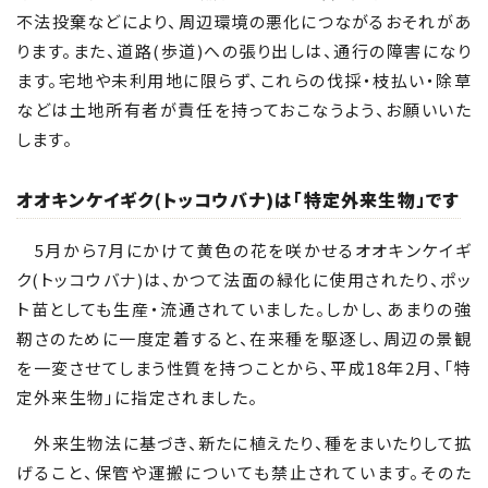
不法投棄などにより、周辺環境の悪化につながるおそれがあ
ります。また、道路(歩道)への張り出しは、通行の障害になり
ます。宅地や未利用地に限らず、これらの伐採・枝払い・除草
などは土地所有者が責任を持っておこなうよう、お願いいた
します。
オオキンケイギク(トッコウバナ)は「特定外来生物」です
5月から7月にかけて黄色の花を咲かせるオオキンケイギ
ク(トッコウバナ)は、かつて法面の緑化に使用されたり、ポッ
ト苗としても生産・流通されていました。しかし、あまりの強
靭さのために一度定着すると、在来種を駆逐し、周辺の景観
を一変させてしまう性質を持つことから、平成18年2月、「特
定外来生物」に指定されました。
外来生物法に基づき、新たに植えたり、種をまいたりして拡
げること、保管や運搬についても禁止されています。そのた