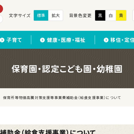
文字サイズ
標準
拡大
背景色変更
黒
白
黄
子育て
健康・医療・福祉
移住・定
保育園・認定こども園・幼稚園
保育所等物価高騰対策支援等事業費補助金（給食支援事業）について
補助金（給食支援事業）について