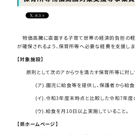
物価高騰に直面する子育て世帯の経済的負担の軽減
が確保されるよう、保育所等へ必要な経費を支援しま
【対象施設】
原則として次のアからウを満たす保育所等に対し
(ア)
.
園児に給食等を提供し、保護者から給食
(イ)
.
令和
3
年度末時点と比較した令和
7
年度
(ウ)
.
給食を月
10
日以上実施していること。
【県ホームページ】