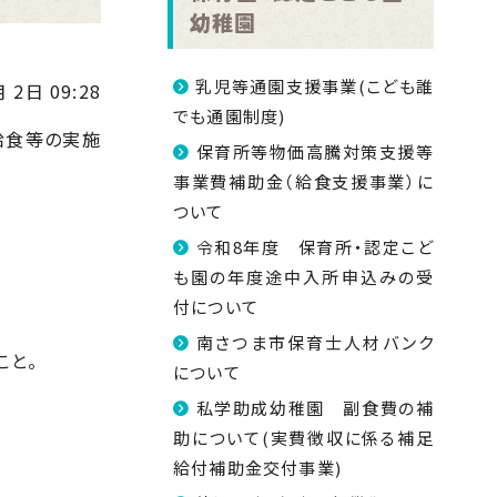
幼稚園
乳児等通園支援事業(こども誰
 2日 09:28
でも通園制度)
給食等の実施
保育所等物価高騰対策支援等
事業費補助金（給食支援事業）に
ついて
令和8年度 保育所・認定こど
も園の年度途中入所申込みの受
付について
南さつま市保育士人材バンク
こと。
について
私学助成幼稚園 副食費の補
助について(実費徴収に係る補足
給付補助金交付事業)