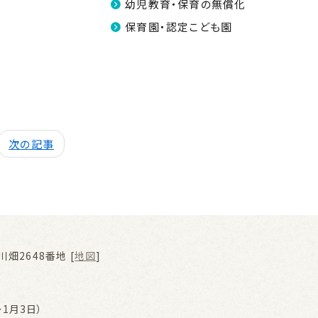
幼児教育・保育の無償化
保育園・認定こども園
次の記事
畑2648番地 [
地図
]
1月3日）