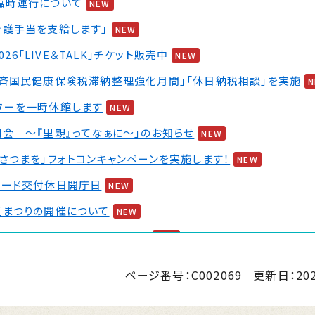
臨時運行について
NEW
介護手当を支給します」
NEW
2026「LIVE＆TALK」チケット販売中
NEW
一斉国民健康保険税滞納整理強化月間」「休日納税相談」を実施
ターを一時休館します
NEW
会 ～『里親』ってなぁに～」のお知らせ
NEW
さつまを」フォトコンキャンペーンを実施します！
NEW
カード交付休日開庁日
NEW
夏まつりの開催について
NEW
 婚活イベント2026 第2弾
NEW
ページ番号：C002069
更新日：
20