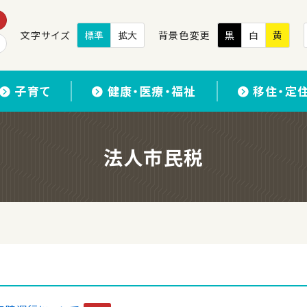
文字サイズ
標準
拡大
背景色変更
黒
白
黄
子育て
健康・医療・福祉
移住・定
法人市民税