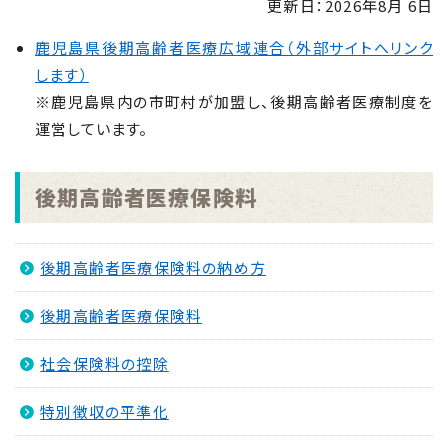
更新日：
2026年8月 6日
せ
NEW
鹿児島県後期高齢者医療広域連合（外部サイトへリンク
2026.08.04
します）
「手のひらで南さつまを」フォトコンキャンペーンを実
※鹿児島県内の市町村が加盟し、後期高齢者医療制度を
施します！
NEW
運営しています。
2026.07.31
マイナンバーカード交付休日開庁日
NEW
後期高齢者医療保険料
2026.07.30
金峰ふるさと夏まつりの開催について
NEW
後期高齢者医療保険料の納め方
2026.07.30
吹上浜海浜公園 婚活イベント2026 第2弾
NEW
後期高齢者医療保険料
社会保険料の控除
特別徴収の平準化