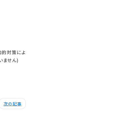
加的対策によ
いません)
次の記事