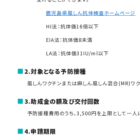
鹿児島県風しん抗体検査ホームページ
HI法：抗体価16倍以下
EIA法：抗体価8未満
LA法：抗体価31
IU/ml
以下
2.対象となる予防接種
風しんワクチンまたは麻しん風しん混合(MR)ワ
3.助成金の額及び交付回数
予防接種費用のうち、
3,500
円を上限として一人
4.申請期限