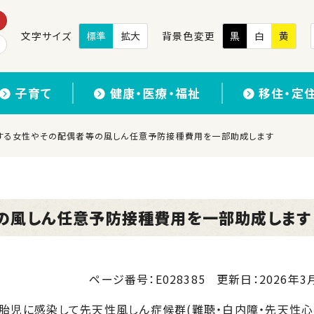
文字サイズ
標準
拡大
背景色変更
黒
白
黄
子育て
健康・医療・福祉
移住・定
する女性やその配偶者等の風しん任意予防接種費用を一部助成します
の風しん任意予防接種費用を一部助成します
ページ番号：E028385
更新日：
2026年3月
胎児に感染して先天性風しん症候群(難聴・白内障・先天性心