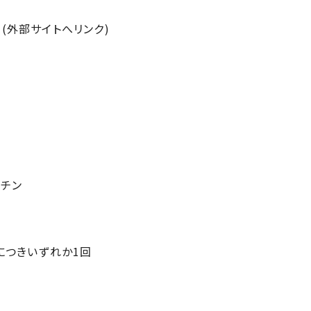
(外部サイトへリンク)
クチン
につきいずれか1回