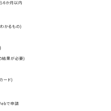
ら6か月以内
わかるもの)
)
の結果が必要)
カード)
Web
で申請