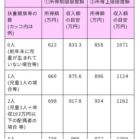
①所得制限限度額
②所得上限限度額
扶養親族等の
所得額
収入額
所得額
収入額
数
(万円)
の目安
(万円)
の目安
(カッコ内は
(万円)
(万円)
例)
0人
622
833.3
858
1071
(前年末に児
童が生まれて
いない場合等)
1人
660
875.6
896
1124
(児童1人の場
合等)
2人
698
917.8
934
1162
(児童1人＋年
収
103
万円以
下の配偶者の
場合 等)
3人
736
960
972
1200