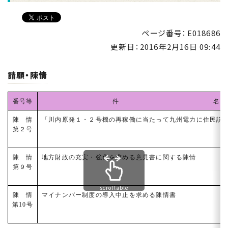
ページ番号：E018686
更新日：
2016年2月16日 09:44
請願・陳情
番号等
件 名
陳 情
「川内原発１・２号機の再稼働に当たって九州電力に住民説
第２号
陳 情
地方財政の充実・強化を求める意見書に関する陳情
第９号
scrollable
陳 情
マイナンバー制度の導入中止を求める陳情書
第10号