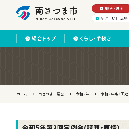
緊急・防災
やさしい日本語
南さつま市
総合トップ
くらし・手続き
ホーム
南さつま市議会
令和5年
令和5年第2回定
令和5年第2回定例会(請願・陳情)