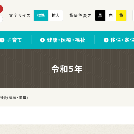
文字サイズ
標準
拡大
背景色変更
黒
白
黄
子育て
健康・医療・福祉
移住・定
令和5年
例会(請願・陳情)