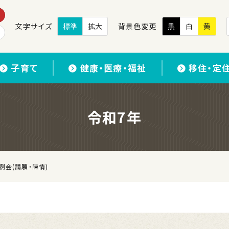
文字サイズ
標準
拡大
背景色変更
黒
白
黄
子育て
健康・医療・福祉
移住・定
令和7年
例会(請願・陳情)