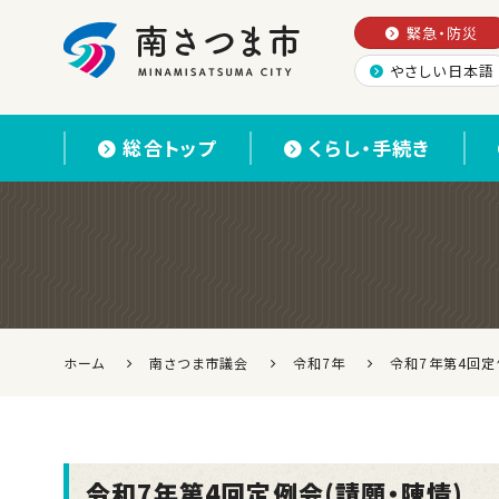
緊急・防災
やさしい日本語
南さつま市
総合トップ
くらし・手続き
ホーム
南さつま市議会
令和7年
令和7年第4回定
令和7年第4回定例会(請願・陳情)