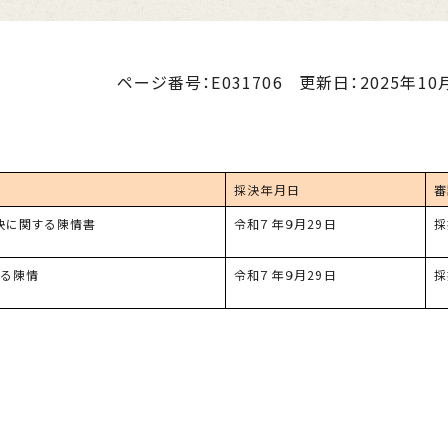
ページ番号：E031706
更新日：
2025年10月
採決年月日
審
決に関する陳情書
令和７年９月
29
日
採
する陳情
令和７年９月
29
日
採