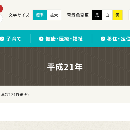
文字サイズ
標準
拡大
背景色変更
黒
白
黄
子育て
健康・医療・福祉
移住・定
平成21年
1年7月29日発行）