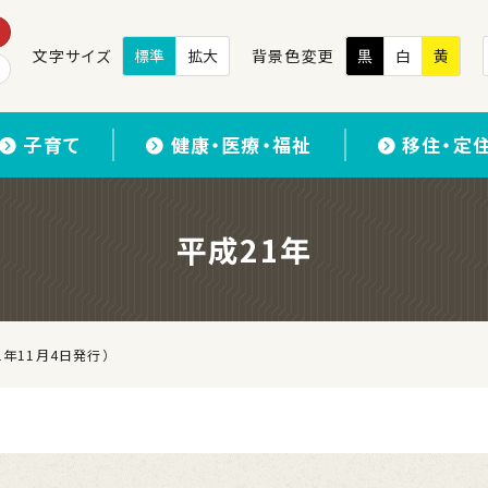
文字サイズ
標準
拡大
背景色変更
黒
白
黄
子育て
健康・医療・福祉
移住・定
平成21年
1年11月4日発行）