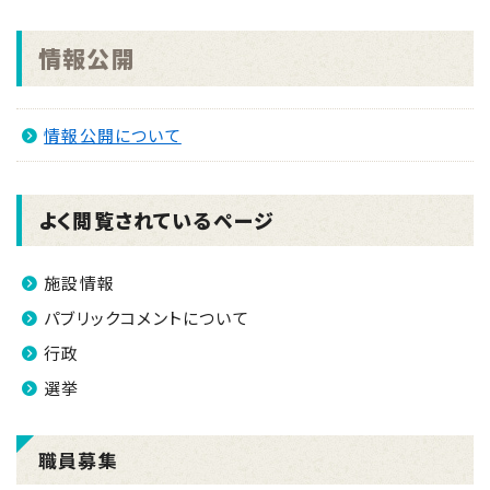
2026.02.19
南さつま市新型インフルエンザ等対策行動計画を改定
情報公開
しました。(令和8年2月)
2025.12.12
情報公開について
南さつま市任期付職員(弁護士)採用試験案内 ※随
時募集※
2025.11.16
よく閲覧されているページ
南さつま市議会議員選挙及び南さつま市長選挙(令和
7年11月16日 21時50分現在)
施設情報
2025.09.10
パブリックコメントについて
地方創生応援税制(企業版ふるさと納税)～令和7年台
行政
風12号被災に伴う復旧・復興支援のお願い～
選挙
職員募集