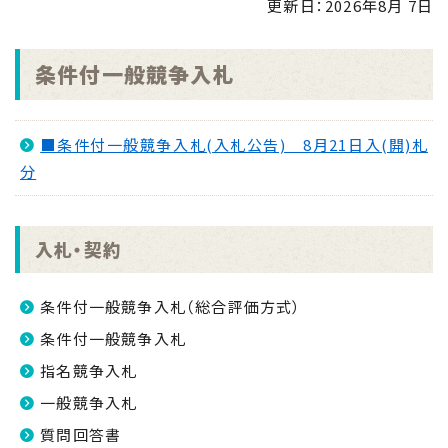
更新日：
2026年8月 7日
■条件付一般競争入札(総合評価方式) 8月24日入
(開)札分
NEW
条件付一般競争入札
2026.07.31
■指名競争入札(閲覧図書) 8月21日入(開)札分
NEW
■条件付一般競争入札(入札公告) 8月21日入(開)札
分
2026.07.31
■条件付一般競争入札(入札公告) 8月21日入(開)
札分
NEW
入札・契約
2026.07.30
求人情報誌（ハローワーク加世田より＿令和8年7月
条件付一般競争入札（総合評価方式）
30日発行分）
NEW
条件付一般競争入札
2026.07.27
指名競争入札
【入札結果】「情報セキュリティ外部監査業務委託」に
一般競争入札
係る一般競争入札結果について
NEW
質問回答書