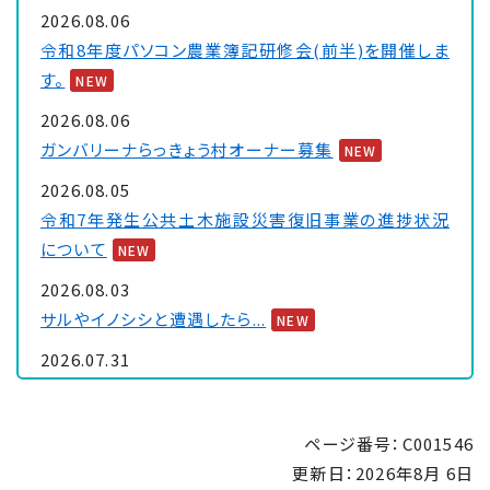
2026.08.06
令和8年度パソコン農業簿記研修会(前半)を開催しま
す。
NEW
2026.08.06
ガンバリーナらっきょう村オーナー募集
NEW
2026.08.05
令和7年発生公共土木施設災害復旧事業の進捗状況
について
NEW
2026.08.03
サルやイノシシと遭遇したら...
NEW
2026.07.31
■条件付一般競争入札(総合評価方式) 8月24日入
(開)札分
NEW
ページ番号：C001546
2026.07.31
更新日：
2026年8月 6日
■指名競争入札(閲覧図書) 8月21日入(開)札分