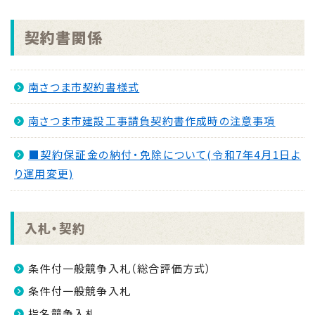
NEW
契約書関係
2026.07.31
■条件付一般競争入札(入札公告) 8月21日入(開)
札分
NEW
南さつま市契約書様式
2026.07.30
南さつま市建設工事請負契約書作成時の注意事項
求人情報誌（ハローワーク加世田より＿令和8年7月
30日発行分）
NEW
■契約保証金の納付・免除について(令和7年4月1日よ
2026.07.27
り運用変更)
【入札結果】「情報セキュリティ外部監査業務委託」に
係る一般競争入札結果について
NEW
入札・契約
2026.07.17
■条件付一般競争入札(総合評価方式) 8月21日入
条件付一般競争入札（総合評価方式）
(開)札分
条件付一般競争入札
指名競争入札