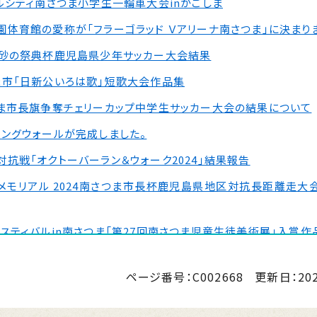
ルシティ南さつま小学生一輪車大会inかごしま
体育館の愛称が「フラーゴラッド Ｖアリーナ南さつま」に決まり
浜砂の祭典杯鹿児島県少年サッカー大会結果
ま市「日新公いろは歌」短歌大会作品集
つま市長旗争奪チェリーカップ中学生サッカー大会の結果について
リングウォールが完成しました。
抗戦「オクトーバーラン＆ウォーク2024」結果報告
メモリアル 2024南さつま市長杯鹿児島県地区対抗長距離走大
スティバルin南さつま「第27回南さつま児童生徒美術展」入賞作
ルシティ南さつま小学生一輪車大会inかごしま【大会終了・結果】
ページ番号：C002668
更新日：
20