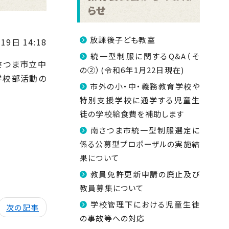
らせ
放課後子ども教室
19日 14:18
統一型制服に関するQ&A（そ
さつま市立中
の②）(令和6年1月22日現在)
学校部活動の
市外の小・中・義務教育学校や
特別支援学校に通学する児童生
徒の学校給食費を補助します
南さつま市統一型制服選定に
係る公募型プロポーザルの実施結
果について
教員免許更新申請の廃止及び
教員募集について
学校管理下における児童生徒
次の記事
の事故等への対応