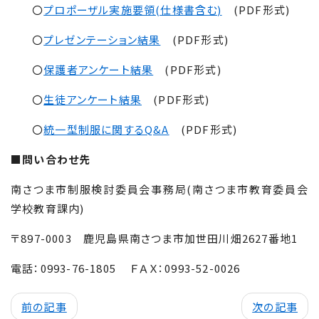
〇
プロポーザル実施要領(仕様書含む)
(PDF形式)
〇
プレゼンテーション結果
(PDF形式)
〇
保護者アンケート結果
(PDF形式)
〇
生徒アンケート結果
(PDF形式)
〇
統一型制服に関する
Q&A
(PDF形式)
■
問い合わせ先
南さつま市制服検討委員会事務局(南さつま市教育委員会
学校教育課内)
〒
897-
000
3 鹿児島県南さつま市加世田川畑
2627
番地
1
電話：
0993-76-
1805
ＦＡＸ：
0993-52-
0026
前の記事
次の記事