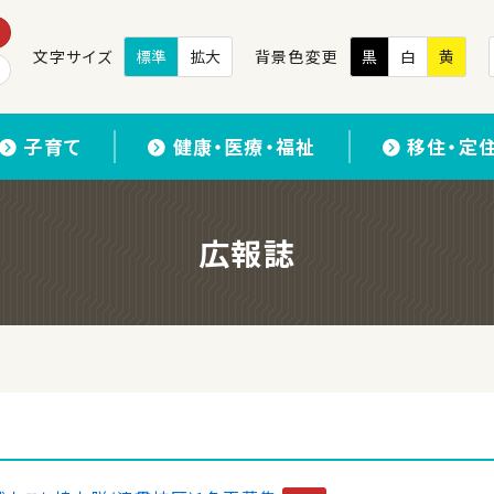
文字サイズ
標準
拡大
背景色変更
黒
白
黄
子育て
健康・医療・福祉
移住・定
広報誌