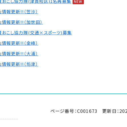
域おこし協力隊(津貫校区)1名再募集
NEW
』情報更新!!（笠沙）
』情報更新!!（加世田）
域おこし協力隊(交通×スポーツ)募集
』情報更新!!（金峰）
』情報更新!!（大浦）
』情報更新!!（坊津）
ページ番号：C001673
更新日：
20